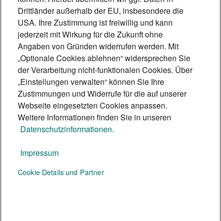
Drittländer außerhalb der EU, insbesondere die
alle an einen Tisch, macht Emotionen
USA. Ihre Zustimmung ist freiwillig und kann
greifbar und entwickelt einen
jederzeit mit Wirkung für die Zukunft ohne
individuellen Fahrplan mit festen
Angaben von Gründen widerrufen werden. Mit
„Optionale Cookies ablehnen“ widersprechen Sie
Leitlinien für die Übergabe – und für den
der Verarbeitung nicht-funktionalen Cookies. Über
Fall, dass ein anderer Weg besser trägt.
„Einstellungen verwalten“ können Sie Ihre
6 Min.
Zustimmungen und Widerrufe für die auf unserer
Webseite eingesetzten Cookies anpassen.
Weitere Informationen finden Sie in unseren
Datenschutzinformationen.
Impressum
Te:nor Magazin
Cookie Details und Partner
Social Media