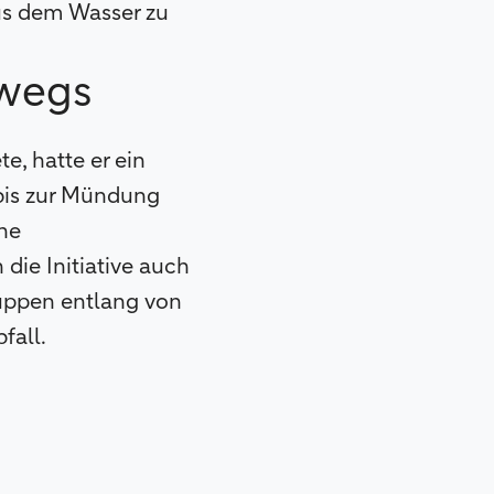
aus dem Wasser zu
rwegs
e, hatte er ein
 bis zur Mündung
ine
die Initiative auch
ruppen entlang von
fall.