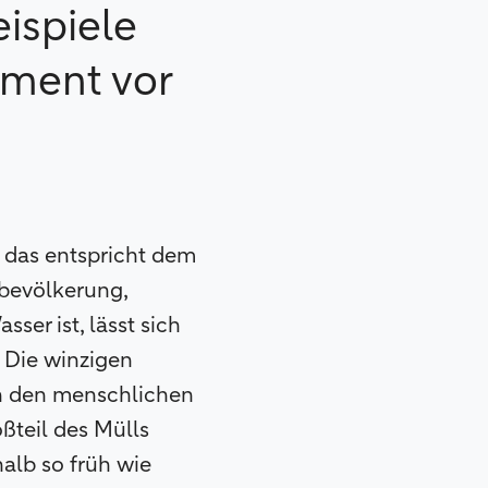
eispiele
ement vor
– das entspricht dem
tbevölkerung,
er ist, lässt sich
. Die winzigen
in den menschlichen
ßteil des Mülls
halb so früh wie