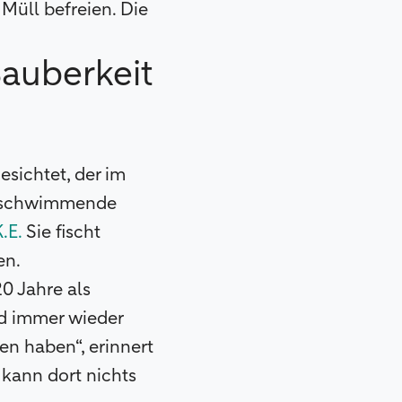
Müll befreien. Die
auberkeit
esichtet, der im
ne schwimmende
.E.
Sie fischt
en.
20 Jahre als
nd immer wieder
en haben“, erinnert
kann dort nichts