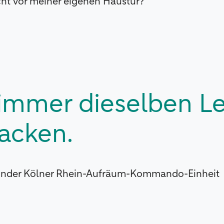
icht vor meiner eigenen Haustür?“
 immer dieselben Le
acken.
ründer Kölner Rhein-Aufräum-Kommando-Einheit