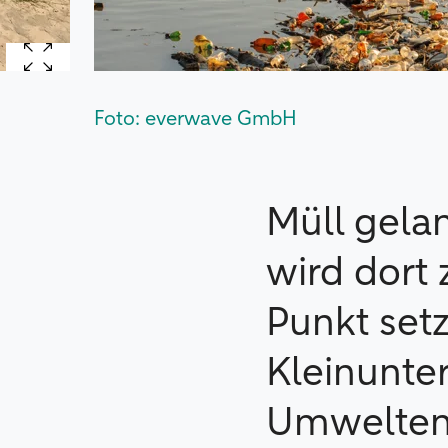
Foto: everwave GmbH
Müll gela
wird dort
Punkt setz
Kleinunte
Umwelteng