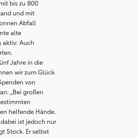
mit bis zu 800
Hand und mit
Tonnen Abfall
nte alte
s aktiv: Auch
rten.
ünf Jahre in die
önnen wir zum Glück
 Spenden von
an: „Bei großen
 bestimmten
seien helfende Hände.
dabei ist jedoch nur
gt Stock. Er selbst