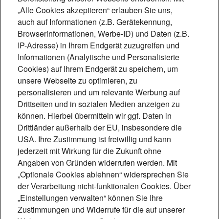
„Wir stehen beim Klima
„Alle Cookies akzeptieren“ erlauben Sie uns,
auch auf Informationen (z.B. Gerätekennung,
besser da, als wir
Browserinformationen, Werbe-ID) und Daten (z.B.
IP-Adresse) in Ihrem Endgerät zuzugreifen und
denken“
Informationen (Analytische und Personalisierte
Der Wirtschaftswissenschaftler und
Cookies) auf Ihrem Endgerät zu speichern, um
unsere Webseite zu optimieren, zu
Klimaexperte David Nelles ist überzeugt:
personalisieren und um relevante Werbung auf
In Sachen Klimaschutz ist die
Drittseiten und in sozialen Medien anzeigen zu
Menschheit auf dem richtigen Weg. Sie
können. Hierbei übermitteln wir ggf. Daten in
Drittländer außerhalb der EU, insbesondere die
nimmt ihre stillen Erfolge allerdings zu
USA. Ihre Zustimmung ist freiwillig und kann
wenig wahr. Ein Interview über
jederzeit mit Wirkung für die Zukunft ohne
strategischen Optimismus und die
Angaben von Gründen widerrufen werden. Mit
„Optionale Cookies ablehnen“ widersprechen Sie
nächsten entscheidenden Schritte im
der Verarbeitung nicht-funktionalen Cookies. Über
Klimaschutz.
„Einstellungen verwalten“ können Sie Ihre
5 Min.
Zustimmungen und Widerrufe für die auf unserer