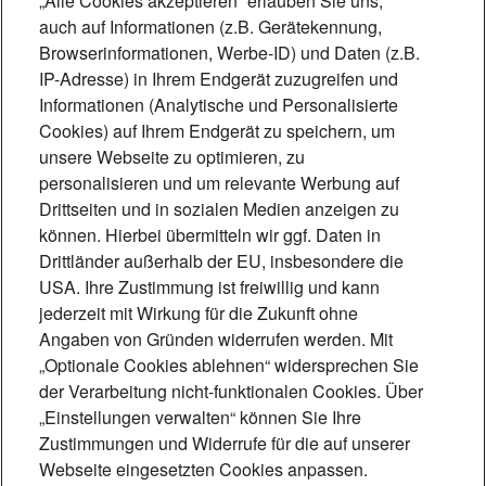
„Alle Cookies akzeptieren“ erlauben Sie uns,
auch auf Informationen (z.B. Gerätekennung,
Browserinformationen, Werbe-ID) und Daten (z.B.
IP-Adresse) in Ihrem Endgerät zuzugreifen und
Foto: Sun-Ways
Informationen (Analytische und Personalisierte
Cookies) auf Ihrem Endgerät zu speichern, um
Solarenergie aus dem
unsere Webseite zu optimieren, zu
personalisieren und um relevante Werbung auf
Gleisbett
Drittseiten und in sozialen Medien anzeigen zu
Mobilität und Energieerzeugung
können. Hierbei übermitteln wir ggf. Daten in
Drittländer außerhalb der EU, insbesondere die
intelligent miteinander verknüpfen – das
USA. Ihre Zustimmung ist freiwillig und kann
ist das Ziel von Sun-Ways. Mit seiner
jederzeit mit Wirkung für die Zukunft ohne
patentierten Technologie setzt das
Angaben von Gründen widerrufen werden. Mit
„Optionale Cookies ablehnen“ widersprechen Sie
Schweizer Start-up auf Solarkraftwerke
der Verarbeitung nicht-funktionalen Cookies. Über
zwischen Bahnschienen.
„Einstellungen verwalten“ können Sie Ihre
5 Min.
Zustimmungen und Widerrufe für die auf unserer
Webseite eingesetzten Cookies anpassen.