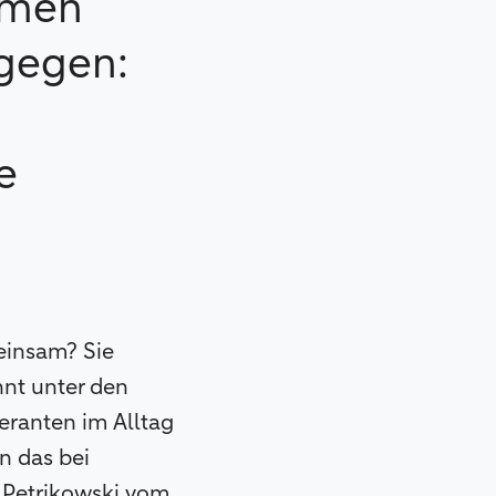
hmen
agegen:
e
insam? Sie
nnt unter den
eranten im Alltag
n das bei
 Petrikowski vom