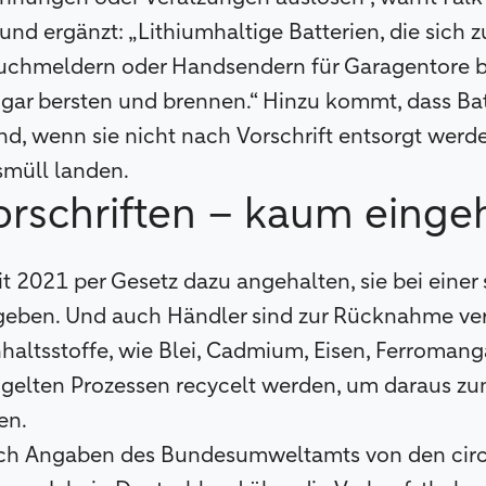
 ergänzt: „Lithiumhaltige Batterien, die sich z
chmeldern oder Handsendern für Garagentore b
gar bersten und brennen.“ Hinzu kommt, dass Bat
d, wenn sie nicht nach Vorschrift entsorgt werd
smüll landen.
orschriften – kaum einge
it 2021 per Gesetz dazu angehalten, sie bei einer
eben. Und auch Händler sind zur Rücknahme verp
haltsstoffe, wie Blei, Cadmium, Eisen, Ferromang
ügelten Prozessen recycelt werden, um daraus zu
len.
ch Angaben des Bundesumweltamts von den cir