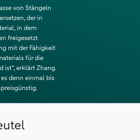
masse von Stängeln
rsetzen, der in
erial, in dem
n freigesetzt
g mit der Fähigkeit
terials für die
ist“, erklärt Zhang.
 es denn einmal bis
 preisgünstig.
eutel