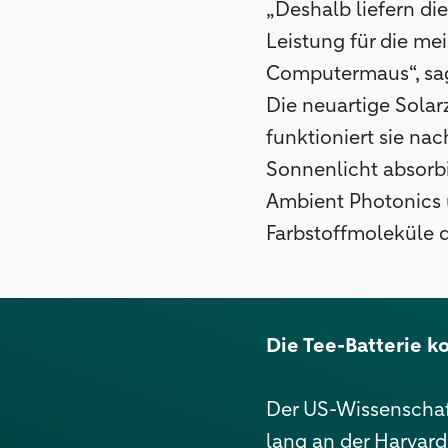
„Deshalb liefern d
Leistung für die m
Computermaus“, sag
Die neuartige Solar
funktioniert sie na
Sonnenlicht absorb
Ambient Photonics 
Farbstoffmoleküle 
Die Tee-Batterie 
Der US-Wissenschaf
lang an der Harvard