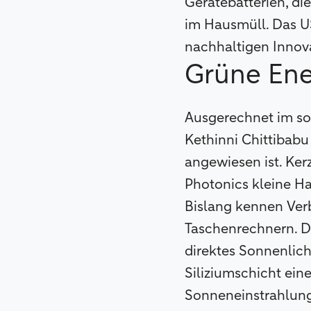
Gerätebatterien, di
im Hausmüll. Das U
nachhaltigen Innov
Grüne Ene
Ausgerechnet im so
Kethinni Chittibabu
angewiesen ist. Ker
Photonics kleine H
Bislang kennen Verb
Taschenrechnern. Dam
direktes Sonnenlicht
Siliziumschicht ein
Sonneneinstrahlung