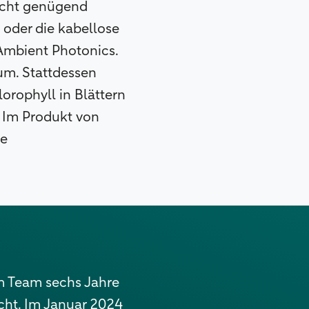
nicht genügend
oder die kabellose
Ambient Photonics.
ium. Stattdessen
orophyll in Blättern
 Im Produkt von
he
m Team sechs Jahre
scht. Im Januar 2024