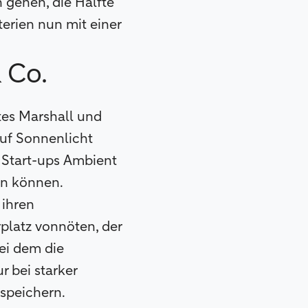
 gehen, die Hälfte
rien nun mit einer
 Co.
tes Marshall und
auf Sonnenlicht
s Start-ups Ambient
en können.
 ihren
rplatz vonnöten, der
bei dem die
r bei starker
speichern.