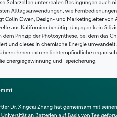
iese Solarzellen unter realen Bedingungen auch 
eisten Alltagsanwendungen, wie Fernbedienungen 
t Colin Owen, Design- und Marketingleiter von 
zelle aus Kalifornien benötigt dagegen kein Siliz
ch dem Prinzip der Photosynthese, bei dem das Chl
iert und dieses in chemische Energie umwandelt.
übernehmen extrem lichtempfindliche organisc
die Energiegewinnung und -speicherung.
kommt
tler Dr. Xingcai Zhang hat gemeinsam mit seine
 Universität an Batterien auf Basis von Tee gefor