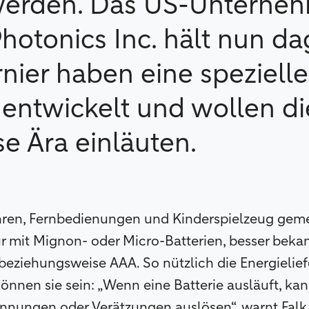
werden. Das US-Unterne
hotonics Inc. hält nun d
rnier haben eine spezielle
 entwickelt und wollen di
se Ära einläuten.
en, Fernbedienungen und Kinderspielzeug geme
ur mit Mignon- oder Micro-Batterien, besser beka
eziehungsweise AAA. So nützlich die Energielief
können sie sein: „Wenn eine Batterie ausläuft, kan
nnungen oder Verätzungen auslösen“, warnt Falk