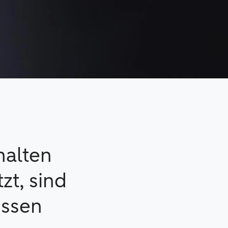
halten
zt, sind
üssen