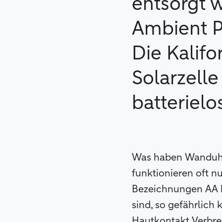
entsorgt 
Ambient P
Die Kalifo
Solarzelle
batterielo
Was haben Wanduhr
funktionieren oft n
Bezeichnungen AA b
sind, so gefährlich 
Hautkontakt Verbre