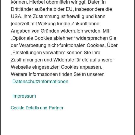
In Andernach wachsen Gemüse und
können. Hierbei übermitteln wir ggf. Daten in
Drittländer außerhalb der EU, insbesondere die
Obst mitten im Ort, gepflegt von
USA. Ihre Zustimmung ist freiwillig und kann
Gärtnern, geerntet von allen. Ein Besuch
jederzeit mit Wirkung für die Zukunft ohne
in der mehr als 2.000 Jahre alten Stadt
Angaben von Gründen widerrufen werden. Mit
„Optionale Cookies ablehnen“ widersprechen Sie
zeigt, wie urbane Landwirtschaft
der Verarbeitung nicht-funktionalen Cookies. Über
gelingen kann.
„Einstellungen verwalten“ können Sie Ihre
6 Min.
Zustimmungen und Widerrufe für die auf unserer
Webseite eingesetzten Cookies anpassen.
Weitere Informationen finden Sie in unseren
Datenschutzinformationen.
Impressum
Te:nor Magazin
Cookie Details und Partner
Social Media