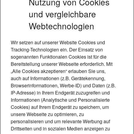
Nutzung von Cookies
und vergleichbare
Webtechnologien
Wir setzen auf unserer Website Cookies und
Tracking-Technologien ein. Der Einsatz von
sogenannten Funktionalen Cookies ist für die
Bereitstellung unserer Webseite erforderlich. Mit
„Alle Cookies akzeptieren“ erlauben Sie uns,
auch auf Informationen (z.B. Gerätekennung,
Browserinformationen, Werbe-ID) und Daten (z.B.
Foto: 90Grad Photography - Hilger &
IP-Adresse) in Ihrem Endgerät zuzugreifen und
Schneider GbR
Informationen (Analytische und Personalisierte
Cookies) auf Ihrem Endgerät zu speichern, um
Andernach – die essbare
unsere Webseite zu optimieren, zu
personalisieren und um relevante Werbung auf
Stadt
Drittseiten und in sozialen Medien anzeigen zu