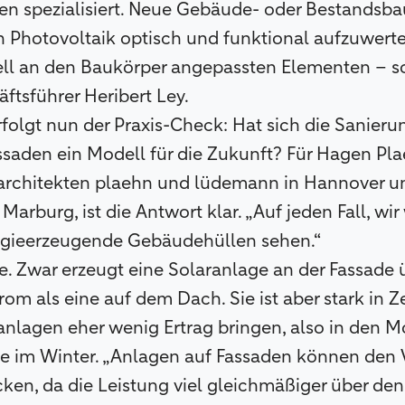
n spezialisiert. Neue Gebäude- oder Bestandsbau
n Photovoltaik optisch und funktional aufzuwert
ell an den Baukörper angepassten Elementen – s
ftsführer Heribert Ley.
folgt nun der Praxis-Check: Hat sich die Sanieru
saden ein Modell für die Zukunft? Für Hagen Plae
- architekten plaehn und lüdemann in Hannover u
Marburg, ist die Antwort klar. „Auf jeden Fall, wi
rgieerzeugende Gebäudehüllen sehen.“
. Zwar erzeugt eine Solaranlage an der Fassade 
om als eine auf dem Dach. Sie ist aber stark in Z
anlagen eher wenig Ertrag bringen, also in den 
 im Winter. „Anlagen auf Fassaden können den 
en, da die Leistung viel gleichmäßiger über den T