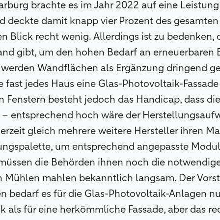
rburg brachte es im Jahr 2022 auf eine Leistun
d deckte damit knapp vier Prozent des gesamten 
en Blick recht wenig. Allerdings ist zu bedenken,
nd gibt, um den hohen Bedarf an erneuerbaren E
 werden Wandflächen als Ergänzung dringend ge
 fast jedes Haus eine Glas-Photovoltaik-Fassade
n Fenstern besteht jedoch das Handicap, dass di
en – entsprechend hoch wäre der Herstellungsaufw
rzeit gleich mehrere weitere Hersteller ihren Mar
tungspalette, um entsprechend angepasste Modul
s müssen die Behörden ihnen noch die notwend
n Mühlen mahlen bekanntlich langsam. Der Vorsto
 bedarf es für die Glas-Photovoltaik-Anlagen n
 als für eine herkömmliche Fassade, aber das re