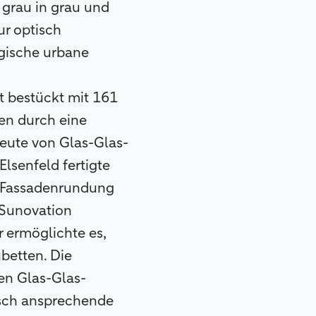
 grau in grau und
ur optisch
gische urbane
t bestückt mit 161
en durch eine
eute von Glas-Glas-
senfeld fertigte
e Fassadenrundung
 Sunovation
 ermöglichte es,
betten. Die
en Glas-Glas-
tisch ansprechende