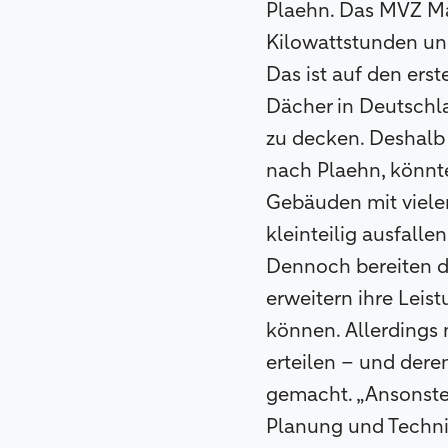
Plaehn. Das MVZ Ma
Kilowattstunden un
Das ist auf den erst
Dächer in Deutschla
zu decken. Deshalb
nach Plaehn, könnte
Gebäuden mit viele
kleinteilig ausfall
Dennoch bereiten de
erweitern ihre Leis
können. Allerding
erteilen – und dere
gemacht. „Ansonsten
Planung und Technik