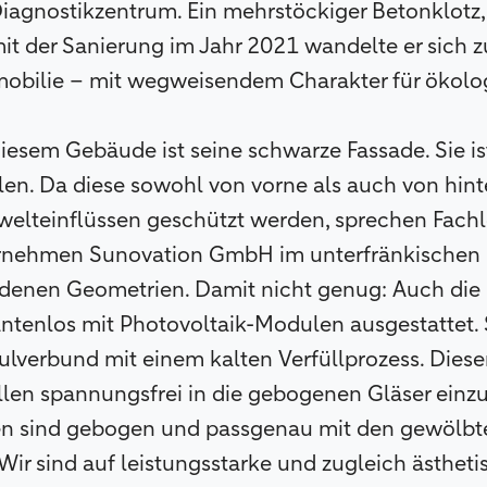
iagnostikzentrum. Ein mehrstöckiger Betonklotz,
it der Sanierung im Jahr 2021 wandelte er sich z
bilie – mit wegweisendem Charakter für ökolo
esem Gebäude ist seine schwarze Fassade. Sie is
n. Da diese sowohl von vorne als auch von hint
welteinflüssen geschützt werden, sprechen Fachl
nehmen Sunovation GmbH im unterfränkischen El
iedenen Geometrien. Damit nicht genug: Auch di
antenlos mit Photovoltaik-Modulen ausgestattet.
lverbund mit einem kalten Verfüllprozess. Dieser
llen spannungsfrei in die gebogenen Gläser einzu
n sind gebogen und passgenau mit den gewölbt
Wir sind auf leistungsstarke und zugleich ästhe