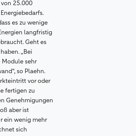
g von 25.000
Energiebedarfs.
 dass es zu wenige
nergien langfristig
braucht. Geht es
 haben. „Bei
e Module sehr
and“, so Plaehn.
kteintritt vor oder
e fertigen zu
igen Genehmigungen
ß aber ist
ur ein wenig mehr
chnet sich