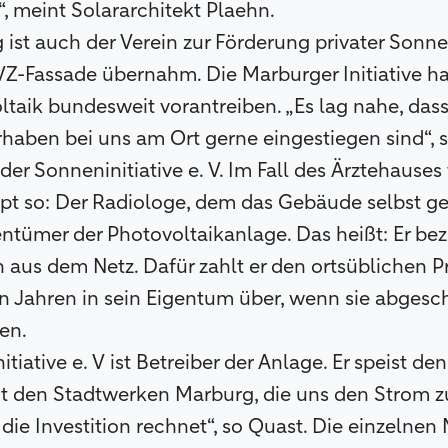
l“, meint Solararchitekt Plaehn.
ist auch der Verein zur Förderung privater Sonne
Z-Fassade übernahm. Die Marburger Initiative ha
oltaik bundesweit vorantreiben. „Es lag nahe, das
orhaben bei uns am Ort gerne eingestiegen sind“, 
der Sonneninitiative e. V. Im Fall des Ärztehauses
t so: Der Radiologe, dem das Gebäude selbst gehö
gentümer der Photovoltaikanlage. Das heißt: Er be
n aus dem Netz. Dafür zahlt er den ortsüblichen P
en Jahren in sein Eigentum über, wenn sie abgesc
en.
tiative e. V ist Betreiber der Anlage. Er speist den
it den Stadtwerken Marburg, die uns den Strom z
 die Investition rechnet“, so Quast. Die einzeln