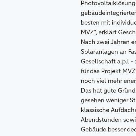
Photovoltaiklösunge
gebäudeintegrierte
besten mit individu
MVZ“, erklärt Geschä
Nach zwei Jahren er
Solaranlagen an Fas
Gesellschaft a.p.l 
für das Projekt MVZ 
noch viel mehr ene
Das hat gute Gründe
gesehen weniger Str
klassische Aufdach
Abendstunden sowie
Gebäude besser deck