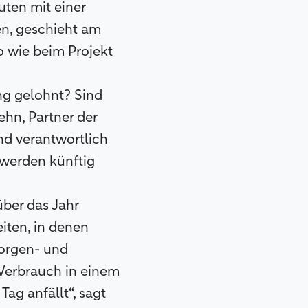
ten mit einer
en, geschieht am
o wie beim Projekt
ng gelohnt? Sind
hn, Partner der
nd verantwortlich
r werden künftig
über das Jahr
eiten, in denen
Morgen- und
Verbrauch in einem
ag anfällt“, sagt