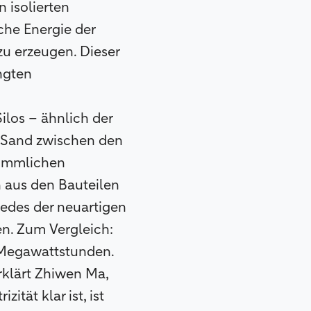
 isolierten
che Energie der
zu erzeugen. Dieser
ngten
los – ähnlich der
n Sand zwischen den
kömmlichen
n aus den Bauteilen
jedes der neuartigen
n. Zum Vergleich:
0 Megawattstunden.
rklärt Zhiwen Ma,
ität klar ist, ist