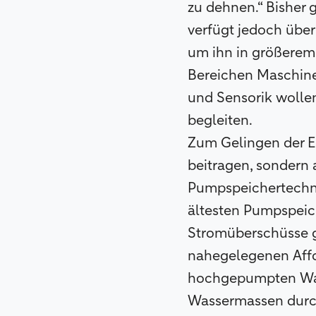
zu dehnen.“ Bisher 
verfügt jedoch über
um ihn in größerem
Bereichen Maschine
und Sensorik wollen
begleiten.
Zum Gelingen der E
beitragen, sondern 
Pumpspeichertechno
ältesten Pumpspeic
Stromüberschüsse g
nahegelegenen Affo
hochgepumpten Wasse
Wassermassen durch