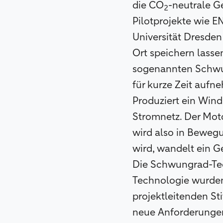
die CO
-neutrale G
2
Pilotprojekte wie E
Universität Dresden
Ort speichern lasse
sogenannten Schwung
für kurze Zeit aufn
Produziert ein Windr
Stromnetz. Der Moto
wird also in Beweg
wird, wandelt ein G
Die Schwungrad-Tech
Technologie wurden 
projektleitenden St
neue Anforderungen