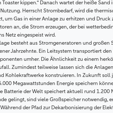
n Toaster kippen.“ Danach wartet der heiße Sand in
 Nutzung. Herrscht Strombedarf, wird die thermis
t, um Gas in einer Anlage zu erhitzen und Druck 
toren an, die Strom erzeugen, der bei wetterbedi
s Netz eingespeist wird.
lage besteht aus Stromgeneratoren und großen Si
ner Jahrzehnte. Ein Leitsystem transportiert de
ponenten umher. Die Ähnlichkeit zu einem her
Zufall. Zumindest teilweise lassen sich die Anlage
und Kohlekraftwerke konstruieren. In Zukunft soll 
26.000 Megawattstunden Energie speichern könne
te Batterie der Welt speichert aktuell rund 1.20
e gelingt, sind viele Großspeicher notwendig, e
„Während der Pfad zur Dekarbonisierung der Elektriz