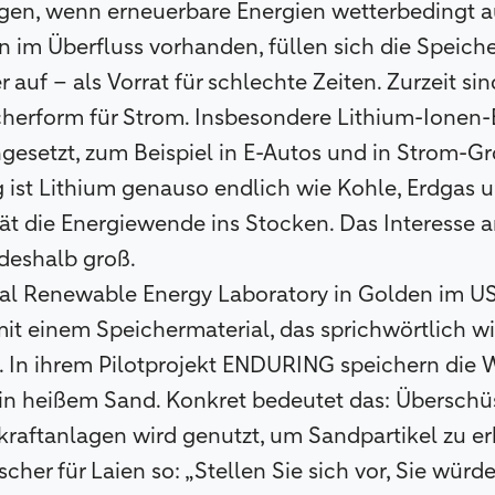
ngen, wenn erneuerbare Energien wetterbedingt a
 im Überfluss vorhanden, füllen sich die Speich
auf – als Vorrat für schlechte Zeiten. Zurzeit sin
herform für Strom. Insbesondere Lithium-Ionen-
esetzt, zum Beispiel in E-Autos und in Strom-Gr
g ist Lithium genauso endlich wie Kohle, Erdgas u
ät die Energiewende ins Stocken. Das Interesse a
deshalb groß.
nal Renewable Energy Laboratory in Golden im U
mit einem Speichermaterial, das sprichwörtlich 
d. In ihrem Pilotprojekt ENDURING speichern die 
 in heißem Sand. Konkret bedeutet das: Überschü
aftanlagen wird genutzt, um Sandpartikel zu er
cher für Laien so: „Stellen Sie sich vor, Sie wür