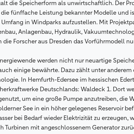
galt die Speicherform als unwirtschaftlich. Der P
 die fünffache Leistung bekannter Modelle und 
 Umfang in Windparks aufzustellen. Mit Projektp
nbau, Anlagenbau, Hydraulik, Vakuumtechnologi
 die Forscher aus Dresden das Vorführmodell nun
nergiewende werden nicht nur neuartige Speich
auch einige bewährte. Dazu zählt unter anderem 
logie. In Hemfurth-Edersee im hessischen Ederta
herkraftwerke Deutschlands: Waldeck 1. Dort w
enutzt, um eine große Pumpe anzutreiben, die 
lderner See in ein höher gelegenes Reservoir be
r bei Bedarf wieder Elektrizität zu erzeugen, 
 Turbinen mit angeschlossenem Generator zurüc