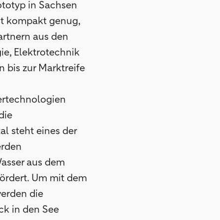
rototyp in Sachsen
ist kompakt genug,
artnern aus den
e, Elektrotechnik
 bis zur Marktreife
ertechnologien
die
l steht eines der
erden
Wasser aus dem
fördert. Um mit dem
werden die
k in den See