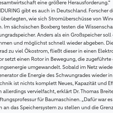
esamtwirtschaft eine größere Herausforderung.“
NDURING gibt es auch in Deutschland. Forscher 
 überlegten, wie sich Stromüberschüsse von Wind
n. Im sächsischen Boxberg testen die Wissenschaft
radspeicher. Anders als ein Großspeicher soll d
ehmen und möglichst schnell wieder abgeben. Di
ad zu viel Ökostrom, fließt dieser in einen Elektro
r setzt einen Rotor in Bewegung, die zugeführte 
ungsenergie umgewandelt. Sobald im Netz wiede
enerator die Energie des Schwungrades wieder in 
nik ist nichts komplett Neues, Kapazität und Eff
allerdings vervielfacht, erklärt Dr. Thomas Brei
iftungsprofessur für Baumaschinen. „Dafür war es
 an das Speichersystem zu stellen und die Gren