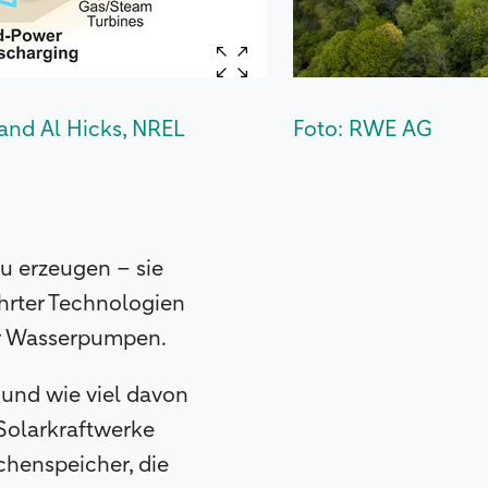
and Al Hicks, NREL
Foto: RWE AG
zu erzeugen – sie
ährter Technologien
er Wasserpumpen.
und wie viel davon
 Solarkraftwerke
chenspeicher, die