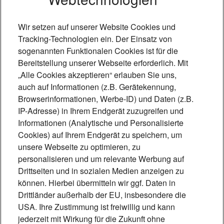
Wir setzen auf unserer Website Cookies und
Tracking-Technologien ein. Der Einsatz von
sogenannten Funktionalen Cookies ist für die
Bereitstellung unserer Webseite erforderlich. Mit
„Alle Cookies akzeptieren“ erlauben Sie uns,
auch auf Informationen (z.B. Gerätekennung,
Browserinformationen, Werbe-ID) und Daten (z.B.
Foto: 90Grad Photography - Hilger &
IP-Adresse) in Ihrem Endgerät zuzugreifen und
Schneider GbR
Informationen (Analytische und Personalisierte
Cookies) auf Ihrem Endgerät zu speichern, um
Andernach – die essbare
unsere Webseite zu optimieren, zu
personalisieren und um relevante Werbung auf
Stadt
Drittseiten und in sozialen Medien anzeigen zu
In Andernach wachsen Gemüse und
können. Hierbei übermitteln wir ggf. Daten in
Drittländer außerhalb der EU, insbesondere die
Obst mitten im Ort, gepflegt von
USA. Ihre Zustimmung ist freiwillig und kann
Gärtnern, geerntet von allen. Ein Besuch
jederzeit mit Wirkung für die Zukunft ohne