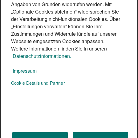
in der mehr als 2.000 Jahre alten Stadt
Angaben von Gründen widerrufen werden. Mit
„Optionale Cookies ablehnen“ widersprechen Sie
zeigt, wie urbane Landwirtschaft
der Verarbeitung nicht-funktionalen Cookies. Über
gelingen kann.
„Einstellungen verwalten“ können Sie Ihre
6 Min.
Zustimmungen und Widerrufe für die auf unserer
Webseite eingesetzten Cookies anpassen.
Weitere Informationen finden Sie in unseren
Datenschutzinformationen.
Impressum
Te:nor Magazin
Cookie Details und Partner
Social Media