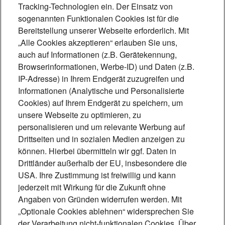
Tracking-Technologien ein. Der Einsatz von
sogenannten Funktionalen Cookies ist für die
Bereitstellung unserer Webseite erforderlich. Mit
„Alle Cookies akzeptieren“ erlauben Sie uns,
Foto: Maria Poursanidou
auch auf Informationen (z.B. Gerätekennung,
Browserinformationen, Werbe-ID) und Daten (z.B.
Mit Glas und Gloria -
IP-Adresse) in Ihrem Endgerät zuzugreifen und
Gustav van Treeck
Informationen (Analytische und Personalisierte
Cookies) auf Ihrem Endgerät zu speichern, um
Werkstätten
unsere Webseite zu optimieren, zu
personalisieren und um relevante Werbung auf
Die Münchner Glasmalerei Gustav van
Drittseiten und in sozialen Medien anzeigen zu
Treeck, gegründet 1887, fertigt
können. Hierbei übermitteln wir ggf. Daten in
Drittländer außerhalb der EU, insbesondere die
farbenprächtige Fenster und Mosaike
USA. Ihre Zustimmung ist freiwillig und kann
und restauriert jahrhundertealte Werke.
jederzeit mit Wirkung für die Zukunft ohne
Die beiden Chefinnen behaupten sich
Angaben von Gründen widerrufen werden. Mit
„Optionale Cookies ablehnen“ widersprechen Sie
mit kreativen Ideen in einer
der Verarbeitung nicht-funktionalen Cookies. Über