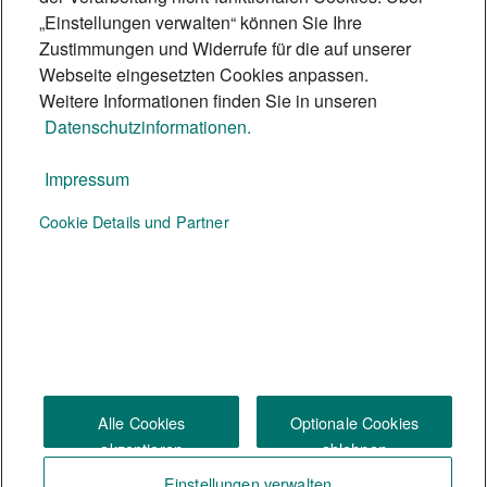
herausfordernden Branche.
„Einstellungen verwalten“ können Sie Ihre
5 Min.
Zustimmungen und Widerrufe für die auf unserer
Webseite eingesetzten Cookies anpassen.
Weitere Informationen finden Sie in unseren
Datenschutzinformationen.
Impressum
Te:nor Magazin
Cookie Details und Partner
Social Media
Alle Cookies
Optionale Cookies
akzeptieren
ablehnen
Einstellungen verwalten