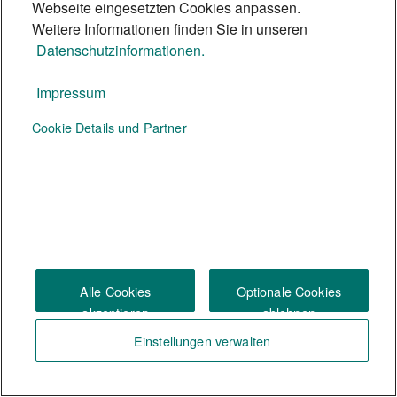
Webseite eingesetzten Cookies anpassen.
Weitere Informationen finden Sie in unseren
Datenschutzinformationen.
Impressum
Te:nor Magazin
Cookie Details und Partner
Social Media
Alle Cookies
Optionale Cookies
akzeptieren
ablehnen
Einstellungen verwalten
Impressum
|
Rechtliche Hinweise
|
Datenschutz
|
US Persons