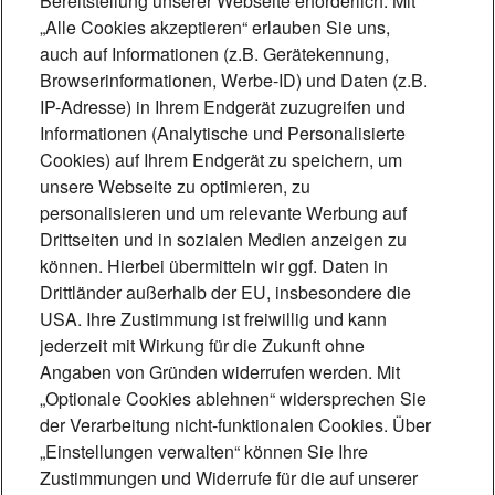
Bereitstellung unserer Webseite erforderlich. Mit
„Alle Cookies akzeptieren“ erlauben Sie uns,
auch auf Informationen (z.B. Gerätekennung,
Foto: Maria Poursanidou
Browserinformationen, Werbe-ID) und Daten (z.B.
Mit Glas und Gloria -
IP-Adresse) in Ihrem Endgerät zuzugreifen und
Informationen (Analytische und Personalisierte
Gustav van Treeck
Cookies) auf Ihrem Endgerät zu speichern, um
unsere Webseite zu optimieren, zu
Werkstätten
personalisieren und um relevante Werbung auf
Drittseiten und in sozialen Medien anzeigen zu
Die Münchner Glasmalerei Gustav van
können. Hierbei übermitteln wir ggf. Daten in
Treeck, gegründet 1887, fertigt
Drittländer außerhalb der EU, insbesondere die
farbenprächtige Fenster und Mosaike
USA. Ihre Zustimmung ist freiwillig und kann
jederzeit mit Wirkung für die Zukunft ohne
und restauriert jahrhundertealte Werke.
Angaben von Gründen widerrufen werden. Mit
Die beiden Chefinnen behaupten sich
„Optionale Cookies ablehnen“ widersprechen Sie
mit kreativen Ideen in einer
der Verarbeitung nicht-funktionalen Cookies. Über
„Einstellungen verwalten“ können Sie Ihre
herausfordernden Branche.
Zustimmungen und Widerrufe für die auf unserer
5 Min.