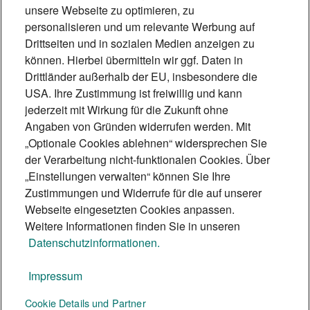
„Technik, die
unsere Webseite zu optimieren, zu
personalisieren und um relevante Werbung auf
Lebensqualität schafft“
Drittseiten und in sozialen Medien anzeigen zu
Induktive Höranlagen ermöglichen
können. Hierbei übermitteln wir ggf. Daten in
Drittländer außerhalb der EU, insbesondere die
Menschen mit Hörhilfe eine barrierefreie
USA. Ihre Zustimmung ist freiwillig und kann
Teilhabe. Beschallungsexperte Matthias
jederzeit mit Wirkung für die Zukunft ohne
Scheffe erklärt, wie die Technik
Angaben von Gründen widerrufen werden. Mit
„Optionale Cookies ablehnen“ widersprechen Sie
funktioniert und wie sie für Inklusion
der Verarbeitung nicht-funktionalen Cookies. Über
sorgt.
„Einstellungen verwalten“ können Sie Ihre
5 Min.
Zustimmungen und Widerrufe für die auf unserer
Webseite eingesetzten Cookies anpassen.
Weitere Informationen finden Sie in unseren
Datenschutzinformationen.
Impressum
Te:nor Magazin
Cookie Details und Partner