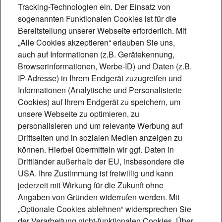
Tracking-Technologien ein. Der Einsatz von
sogenannten Funktionalen Cookies ist für die
Bereitstellung unserer Webseite erforderlich. Mit
„Alle Cookies akzeptieren“ erlauben Sie uns,
auch auf Informationen (z.B. Gerätekennung,
Browserinformationen, Werbe-ID) und Daten (z.B.
IP-Adresse) in Ihrem Endgerät zuzugreifen und
Foto: Mónica Garduño
Informationen (Analytische und Personalisierte
Cookies) auf Ihrem Endgerät zu speichern, um
„Technik, die
unsere Webseite zu optimieren, zu
personalisieren und um relevante Werbung auf
Lebensqualität schafft“
Drittseiten und in sozialen Medien anzeigen zu
Induktive Höranlagen ermöglichen
können. Hierbei übermitteln wir ggf. Daten in
Drittländer außerhalb der EU, insbesondere die
Menschen mit Hörhilfe eine barrierefreie
USA. Ihre Zustimmung ist freiwillig und kann
Teilhabe. Beschallungsexperte Matthias
jederzeit mit Wirkung für die Zukunft ohne
Scheffe erklärt, wie die Technik
Angaben von Gründen widerrufen werden. Mit
„Optionale Cookies ablehnen“ widersprechen Sie
funktioniert und wie sie für Inklusion
der Verarbeitung nicht-funktionalen Cookies. Über