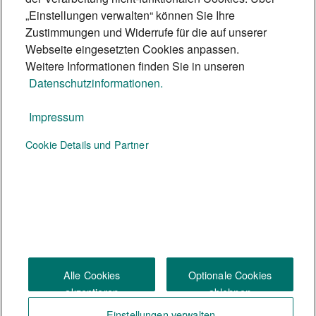
sorgt.
„Einstellungen verwalten“ können Sie Ihre
5 Min.
Zustimmungen und Widerrufe für die auf unserer
Webseite eingesetzten Cookies anpassen.
Weitere Informationen finden Sie in unseren
Datenschutzinformationen.
Impressum
Te:nor Magazin
Cookie Details und Partner
Social Media
Alle Cookies
Optionale Cookies
akzeptieren
ablehnen
Einstellungen verwalten