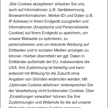
„Alle Cookies akzeptieren“ erlauben Sie uns,
auch auf Informationen (z.B. Gerätekennung,
Browserinformationen, Werbe-ID) und Daten (z.B.
IP-Adresse) in Ihrem Endgerät zuzugreifen und
Foto: Mónica Garduño
Informationen (Analytische und Personalisierte
Cookies) auf Ihrem Endgerät zu speichern, um
„Technik, die
unsere Webseite zu optimieren, zu
personalisieren und um relevante Werbung auf
Lebensqualität schafft“
Drittseiten und in sozialen Medien anzeigen zu
Induktive Höranlagen ermöglichen
können. Hierbei übermitteln wir ggf. Daten in
Drittländer außerhalb der EU, insbesondere die
Menschen mit Hörhilfe eine barrierefreie
USA. Ihre Zustimmung ist freiwillig und kann
Teilhabe. Beschallungsexperte Matthias
jederzeit mit Wirkung für die Zukunft ohne
Scheffe erklärt, wie die Technik
Angaben von Gründen widerrufen werden. Mit
„Optionale Cookies ablehnen“ widersprechen Sie
funktioniert und wie sie für Inklusion
der Verarbeitung nicht-funktionalen Cookies. Über
sorgt.
„Einstellungen verwalten“ können Sie Ihre
5 Min.
Zustimmungen und Widerrufe für die auf unserer
Webseite eingesetzten Cookies anpassen.