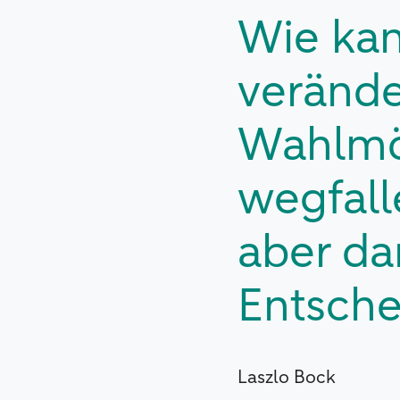
Wie ka
verände
Wahlmög
wegfall
aber da
Entsche
Laszlo Bock