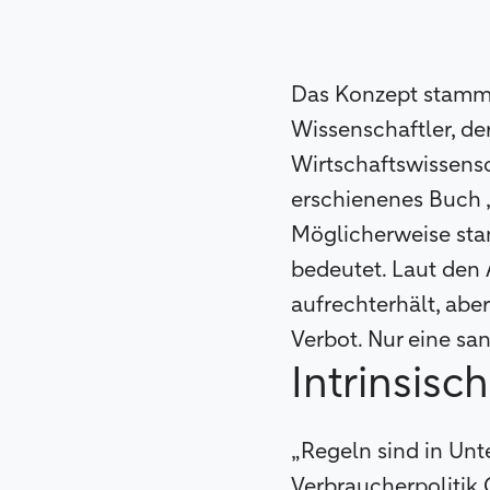
Das Konzept stammt
Wissenschaftler, de
Wirtschaftswissensc
erschienenes Buch „
Möglicherweise sta
bedeutet. Laut den 
aufrechterhält, abe
Verbot. Nur eine sa
Intrinsisc
„Regeln sind in Unt
Verbraucherpolitik C