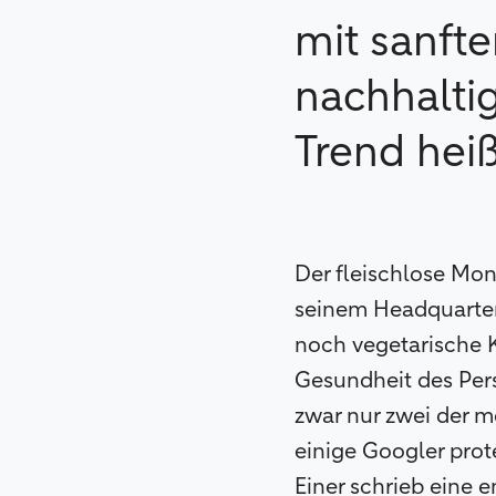
mit sanft
nachhalti
Trend hei
Der fleischlose Mon
seinem Headquarter
noch vegetarische K
Gesundheit des Pers
zwar nur zwei der 
einige Googler prot
Einer schrieb eine e