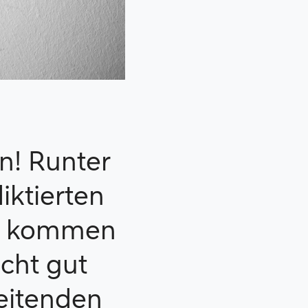
n! Runter
iktierten
a kommen
cht gut
beitenden