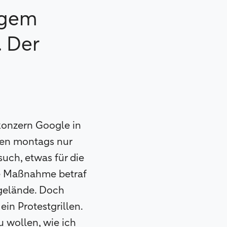
igem
 Der
tkonzern Google in
den montags nur
uch, etwas für die
ie Maßnahme betraf
ngelände. Doch
in Protestgrillen.
u wollen, wie ich