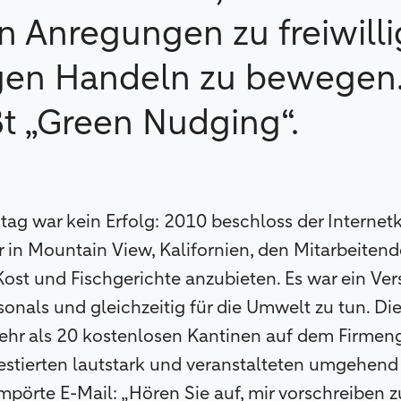
en Anregungen zu freiwill
gen Handeln zu bewegen.
ßt „Green Nudging“.
tag war kein Erfolg: 2010 beschloss der Interne
 in Mountain View, Kalifornien, den Mitarbeiten
ost und Fischgerichte anzubieten. Es war ein Vers
onals und gleichzeitig für die Umwelt zu tun. D
mehr als 20 kostenlosen Kantinen auf dem Firme
estierten lautstark und veranstalteten umgehend e
mpörte E-Mail: „Hören Sie auf, mir vorschreiben z