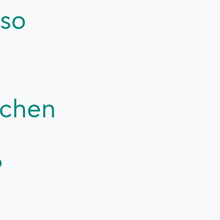
 so
schen
?