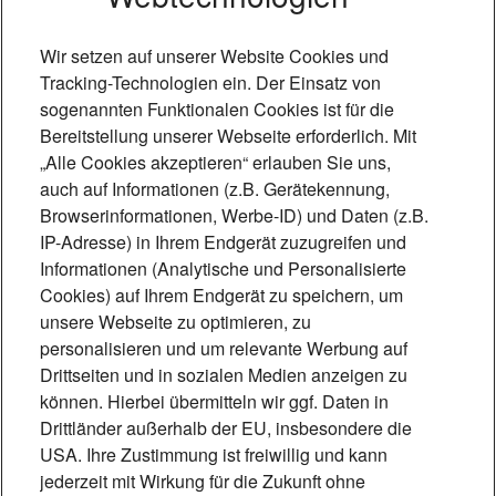
Wir setzen auf unserer Website Cookies und
Tracking-Technologien ein. Der Einsatz von
sogenannten Funktionalen Cookies ist für die
Bereitstellung unserer Webseite erforderlich. Mit
„Alle Cookies akzeptieren“ erlauben Sie uns,
auch auf Informationen (z.B. Gerätekennung,
Browserinformationen, Werbe-ID) und Daten (z.B.
IP-Adresse) in Ihrem Endgerät zuzugreifen und
Foto: Mónica Garduño
Informationen (Analytische und Personalisierte
Cookies) auf Ihrem Endgerät zu speichern, um
„Technik, die
unsere Webseite zu optimieren, zu
personalisieren und um relevante Werbung auf
Lebensqualität schafft“
Drittseiten und in sozialen Medien anzeigen zu
Induktive Höranlagen ermöglichen
können. Hierbei übermitteln wir ggf. Daten in
Drittländer außerhalb der EU, insbesondere die
Menschen mit Hörhilfe eine barrierefreie
USA. Ihre Zustimmung ist freiwillig und kann
Teilhabe. Beschallungsexperte Matthias
jederzeit mit Wirkung für die Zukunft ohne