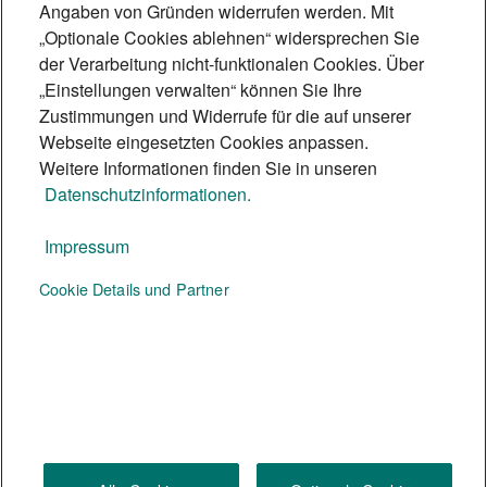
Scheffe erklärt, wie die Technik
Angaben von Gründen widerrufen werden. Mit
„Optionale Cookies ablehnen“ widersprechen Sie
funktioniert und wie sie für Inklusion
der Verarbeitung nicht-funktionalen Cookies. Über
sorgt.
„Einstellungen verwalten“ können Sie Ihre
5 Min.
Zustimmungen und Widerrufe für die auf unserer
Webseite eingesetzten Cookies anpassen.
Weitere Informationen finden Sie in unseren
Datenschutzinformationen.
Impressum
Te:nor Magazin
Cookie Details und Partner
Social Media