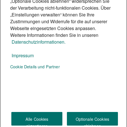
„Optionale Cookies ablehnen“ widersprechen Sie
funktioniert und wie sie für Inklusion
der Verarbeitung nicht-funktionalen Cookies. Über
sorgt.
„Einstellungen verwalten“ können Sie Ihre
5 Min.
Zustimmungen und Widerrufe für die auf unserer
Webseite eingesetzten Cookies anpassen.
Weitere Informationen finden Sie in unseren
Datenschutzinformationen.
Impressum
Te:nor Magazin
Cookie Details und Partner
Social Media
Alle Cookies
Optionale Cookies
akzeptieren
ablehnen