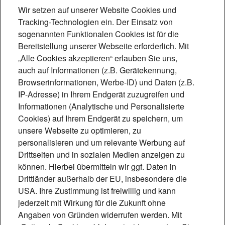
Wir setzen auf unserer Website Cookies und
Tracking-Technologien ein. Der Einsatz von
sogenannten Funktionalen Cookies ist für die
Bereitstellung unserer Webseite erforderlich. Mit
„Alle Cookies akzeptieren“ erlauben Sie uns,
auch auf Informationen (z.B. Gerätekennung,
Browserinformationen, Werbe-ID) und Daten (z.B.
IP-Adresse) in Ihrem Endgerät zuzugreifen und
Foto: Mónica Garduño
Informationen (Analytische und Personalisierte
Cookies) auf Ihrem Endgerät zu speichern, um
„Technik, die
unsere Webseite zu optimieren, zu
personalisieren und um relevante Werbung auf
Lebensqualität schafft“
Drittseiten und in sozialen Medien anzeigen zu
Induktive Höranlagen ermöglichen
können. Hierbei übermitteln wir ggf. Daten in
Drittländer außerhalb der EU, insbesondere die
Menschen mit Hörhilfe eine barrierefreie
USA. Ihre Zustimmung ist freiwillig und kann
Teilhabe. Beschallungsexperte Matthias
jederzeit mit Wirkung für die Zukunft ohne
Scheffe erklärt, wie die Technik
Angaben von Gründen widerrufen werden. Mit