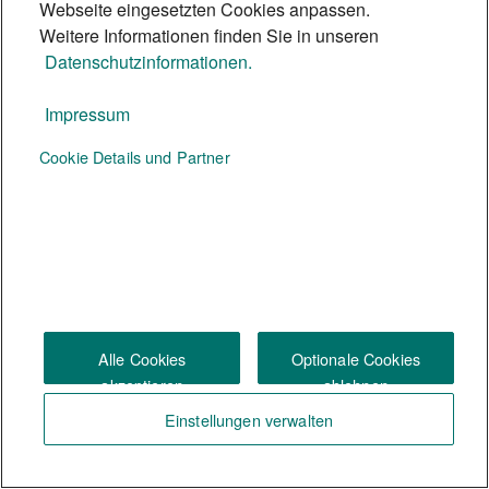
Webseite eingesetzten Cookies anpassen.
Teilhabe. Beschallungsexperte Matthias
Weitere Informationen finden Sie in unseren
Scheffe erklärt, wie die Technik
Datenschutzinformationen.
funktioniert und wie sie für Inklusion
Impressum
sorgt.
5 Min.
Cookie Details und Partner
Te:nor Magazin
Alle Cookies
Optionale Cookies
Social Media
akzeptieren
ablehnen
Einstellungen verwalten