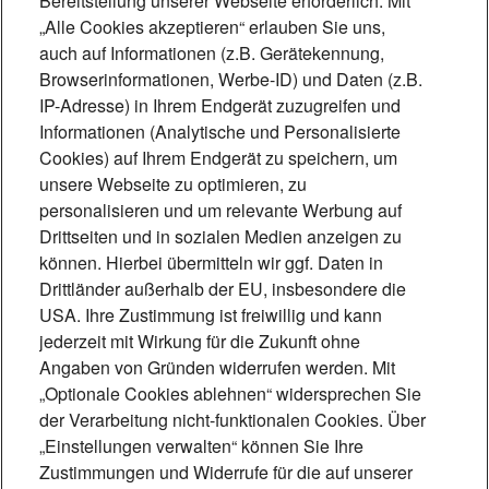
Bereitstellung unserer Webseite erforderlich. Mit
„Alle Cookies akzeptieren“ erlauben Sie uns,
auch auf Informationen (z.B. Gerätekennung,
Browserinformationen, Werbe-ID) und Daten (z.B.
IP-Adresse) in Ihrem Endgerät zuzugreifen und
Informationen (Analytische und Personalisierte
Cookies) auf Ihrem Endgerät zu speichern, um
unsere Webseite zu optimieren, zu
personalisieren und um relevante Werbung auf
Drittseiten und in sozialen Medien anzeigen zu
können. Hierbei übermitteln wir ggf. Daten in
Drittländer außerhalb der EU, insbesondere die
Foto: Mónica Garduño
USA. Ihre Zustimmung ist freiwillig und kann
„Technik, die
jederzeit mit Wirkung für die Zukunft ohne
Angaben von Gründen widerrufen werden. Mit
Lebensqualität schafft“
„Optionale Cookies ablehnen“ widersprechen Sie
der Verarbeitung nicht-funktionalen Cookies. Über
Induktive Höranlagen ermöglichen
„Einstellungen verwalten“ können Sie Ihre
Menschen mit Hörhilfe eine barrierefreie
Zustimmungen und Widerrufe für die auf unserer