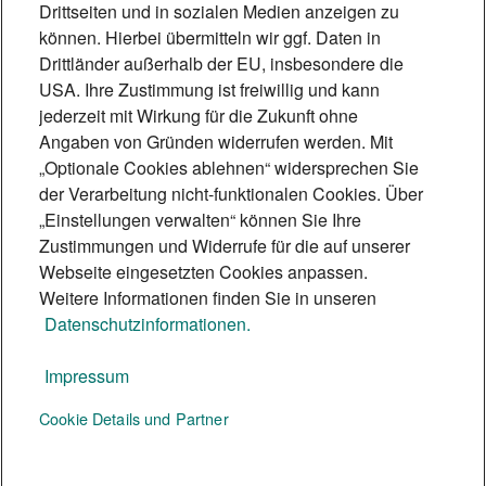
Drittseiten und in sozialen Medien anzeigen zu
Induktive Höranlagen ermöglichen
können. Hierbei übermitteln wir ggf. Daten in
Drittländer außerhalb der EU, insbesondere die
Menschen mit Hörhilfe eine barrierefreie
USA. Ihre Zustimmung ist freiwillig und kann
Teilhabe. Beschallungsexperte Matthias
jederzeit mit Wirkung für die Zukunft ohne
Scheffe erklärt, wie die Technik
Angaben von Gründen widerrufen werden. Mit
„Optionale Cookies ablehnen“ widersprechen Sie
funktioniert und wie sie für Inklusion
der Verarbeitung nicht-funktionalen Cookies. Über
sorgt.
„Einstellungen verwalten“ können Sie Ihre
5 Min.
Zustimmungen und Widerrufe für die auf unserer
Webseite eingesetzten Cookies anpassen.
Weitere Informationen finden Sie in unseren
Datenschutzinformationen.
Impressum
Te:nor Magazin
Cookie Details und Partner
Social Media